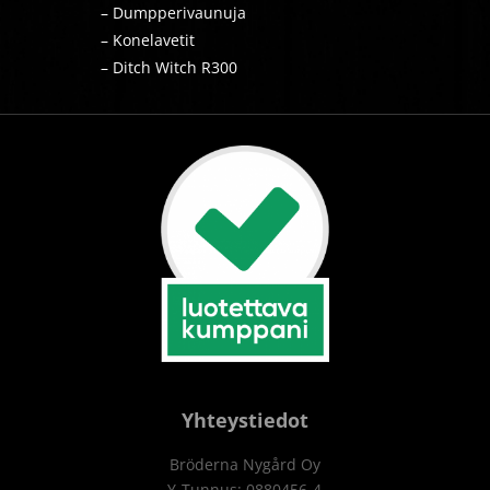
– Dumpperivaunuja
– Konelavetit
– Ditch Witch R300
Yhteystiedot
Bröderna Nygård Oy
Y-Tunnus:
0880456-4