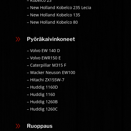
– Kobelco 23
– New Holland Kobelco 235 Lecia
– New Holland Kobelco 135
– New Holland Kobelco 80
9
Pyöräkaivinkoneet
– Volvo EW 140 D
– Volvo EWR150 E
– Caterpillar M315 F
– Wacker Neuson EW100
– Hitachi ZX155W-7
– Huddig 1160D
– Huddig 1160
– Huddig 1260B
– Huddig 1260C
9
Ruoppaus