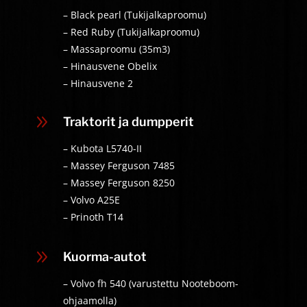
– Black pearl (Tukijalkaproomu)
– Red Ruby (Tukijalkaproomu)
– Massaproomu (35m3)
– Hinausvene Obelix
– Hinausvene 2
9
Traktorit ja dumpperit
– Kubota L5740-II
– Massey Ferguson 7485
– Massey Ferguson 8250
– Volvo A25E
– Prinoth T14
9
Kuorma-autot
– Volvo fh 540 (
varustettu Nooteboom-
ohjaamolla
)