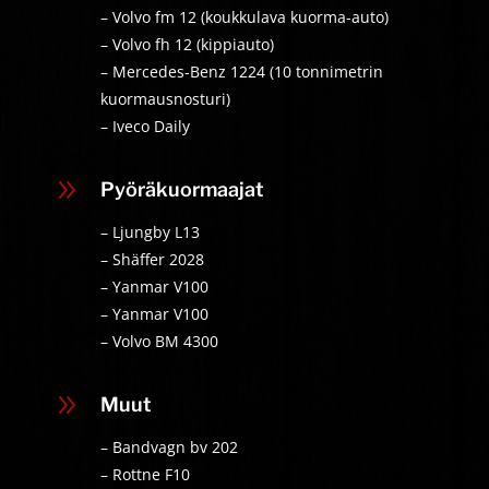
– Volvo fm 12 (koukkulava kuorma-auto)
– Volvo fh 12 (kippiauto)
– Mercedes-Benz 1224 (10 tonnimetrin
kuormausnosturi)
– Iveco Daily
9
Pyöräkuormaajat
– Ljungby L13
– Shäffer 2028
– Yanmar V100
– Yanmar V100
– Volvo BM 4300
9
Muut
– Bandvagn bv 202
– Rottne F10